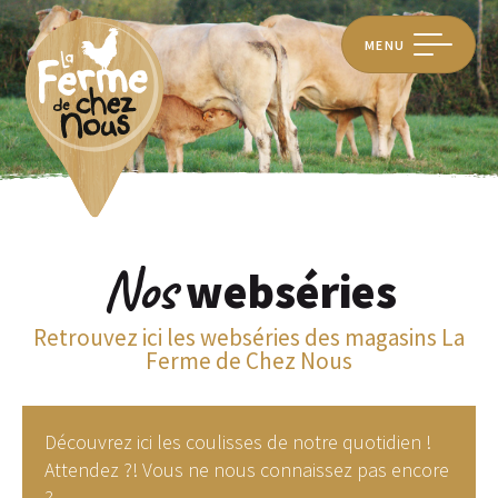
MENU
Nos
webséries
Retrouvez ici les webséries des magasins La
Ferme de Chez Nous
Découvrez ici les coulisses de notre quotidien !
Attendez ?! Vous ne nous connaissez pas encore
?